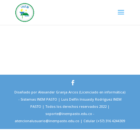
Diseñado por Alexander Granja Arcos (Licenciado en informática)
- Sistemas INEM PASTO | Luis Delfín Insuasty Rodríguez INEM
PASTO | Todos los derechos reservados 2022 |
soporte@inempasto.edu.co -
atencionalusuario@inempasto.edu.co | Celular (+57) 316 4244309