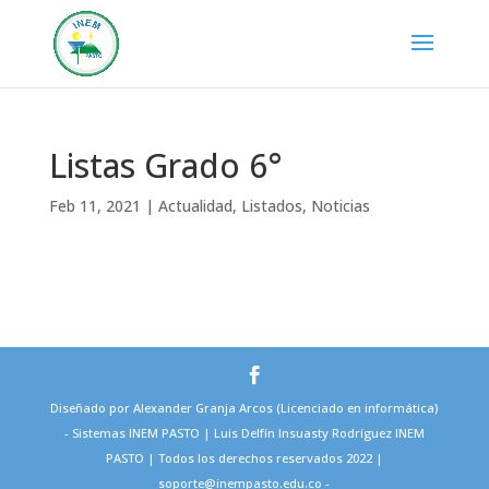
Listas Grado 6°
Feb 11, 2021
|
Actualidad
,
Listados
,
Noticias
Diseñado por Alexander Granja Arcos (Licenciado en informática)
- Sistemas INEM PASTO | Luis Delfín Insuasty Rodríguez INEM
PASTO | Todos los derechos reservados 2022 |
soporte@inempasto.edu.co -