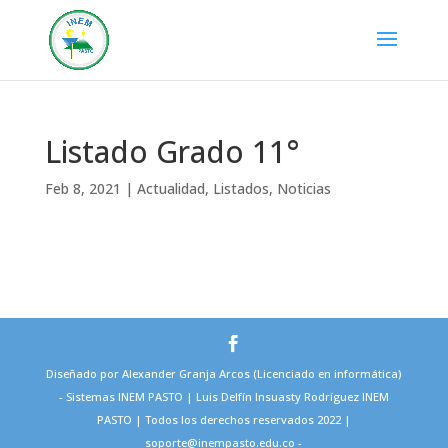
Listado Grado 11°
Feb 8, 2021
|
Actualidad
,
Listados
,
Noticias
Diseñado por Alexander Granja Arcos (Licenciado en informática)
- Sistemas INEM PASTO | Luis Delfín Insuasty Rodríguez INEM
PASTO | Todos los derechos reservados 2022 |
soporte@inempasto.edu.co -