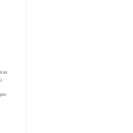
icas
).
ipio