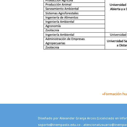
«Formación hum
Diseñado por Alexander Granja Arcos (Licenciado en info
soporte@inempasto.edu.co - atencionalusuario@inempasto