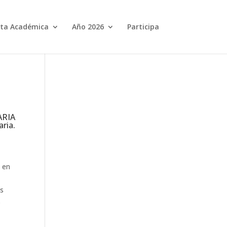
ta Académica
Año 2026
Participa
RIA
ria.
a en
es
s