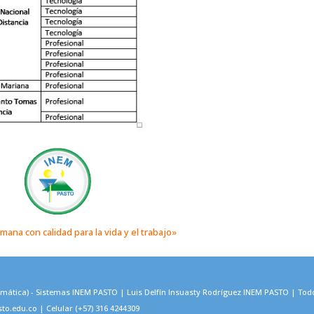
ana con calidad para la vida y el trabajo»
rmática) - Sistemas INEM PASTO | Luis Delfín Insuasty Rodríguez INEM PASTO | Tod
.edu.co | Celular (+57) 316 4244309