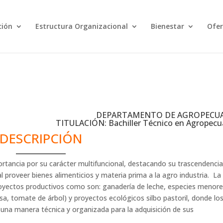
ción
Estructura Organizacional
Bienestar
Ofer
DEPARTAMENTO DE AGROPECUA
TITULACIÓN: Bachiller Técnico en Agropecua
DESCRIPCIÓN
ortancia por su carácter multifuncional, destacando su trascendenci
l proveer bienes alimenticios y materia prima a la agro industria. La
oyectos productivos como son: ganadería de leche, especies menor
fresa, tomate de árbol) y proyectos ecológicos silbo pastoril, donde lo
e una manera técnica y organizada para la adquisición de sus